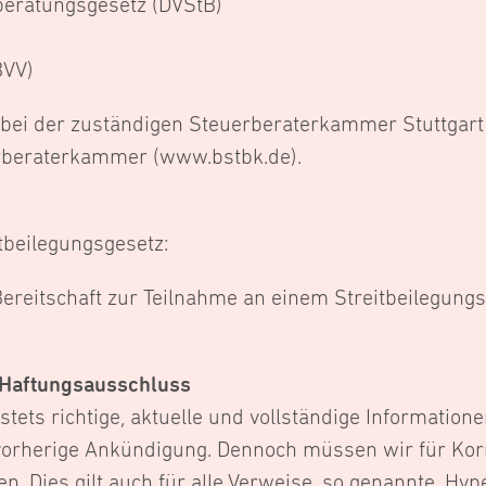
eratungsgesetz (DVStB)
BVV)
bei der zuständigen Steuerberaterkammer Stuttgart
rberaterkammer (www.bstbk.de).
tbeilegungsgesetz:
Bereitschaft zur Teilnahme an einem Streitbeilegungs
, Haftungsausschluss
 stets richtige, aktuelle und vollständige Information
orherige Ankündigung. Dennoch müssen wir für Korrek
. Dies gilt auch für alle Verweise, so genannte ‚Hyper