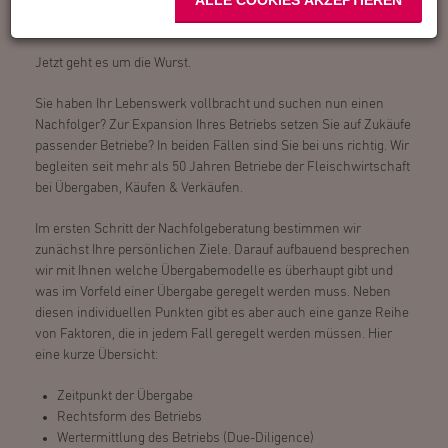
ALLE COOKIES AKZEPTIEREN
Beratung und Begleitung bei Übergabe,
Kauf & Verkauf von Betrieben
Jetzt geht es um die Wurst.
Sie haben Ihr Lebenswerk vollbracht und suchen nun einen
Nachfolger? Zur Expansion Ihres Betriebs setzen Sie auf Zukäufe
passender Betriebe? In beiden Fällen sind Sie bei uns richtig. Wir
begleiten seit mehr als 50 Jahren Betriebe der Fleischwirtschaft
bei Übergaben, Käufen & Verkäufen.
Im ersten Schritt der Nachfolgeberatung bestimmen wir
zunächst Ihre persönlichen Ziele. Darauf aufbauend besprechen
wir mit Ihnen welche Übergabemodelle es überhaupt gibt und
was im Vorfeld einer Übergabe geregelt werden muss. Neben
diesen individuellen Punkten gibt es aber auch eine ganze Reihe
von Faktoren, die in jedem Fall geregelt werden müssen. Hier
eine kurze Übersicht:
Zeitpunkt der Übergabe
Rechtsform des Betriebs
Wertermittlung des Betriebs (Due-Diligence)