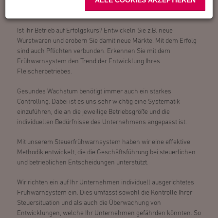
ALLE COOKIES AKZEPTIEREN
Steuernachzahlungen frühzeitig erkennen
und clever handeln
Ist ihr Betrieb auf Erfolgskurs? Entwickeln Sie z.B. neue
Wurstwaren und erobern Sie damit neue Märkte. Mit dem Erfolg
sind auch Pflichten verbunden. Erkennen Sie mit dem
Frühwarnsystem den Trend der Entwicklung Ihres
Fleischerbetriebes.
Gesundes Wachstum benötigt immer auch ein starkes
Controlling. Dabei ist es uns sehr wichtig eine Systematik
einzuführen, die an die jeweilige Betriebsgröße und die
individuellen Bedürfnisse des Unternehmens angepasst ist.
Mit unserem Steuerfrühwarnsystem haben wir eine effektive
Methodik entwickelt, die die Geschäftsführung bei steuerlichen
und betrieblichen Entscheidungen unterstützt.
Wir richten ein auf Ihr Unternehmen individuell ausgerichtetes
Frühwarnsystem ein. Dies umfasst sowohl die Kontrolle Ihrer
Steuersituation und als auch die Überwachung von
Entwicklungen, welche Ihr Unternehmen gefährden könnten. So